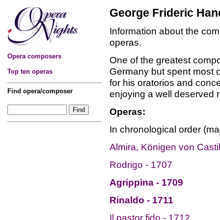
George Frideric Han
Information about the com
operas.
Opera composers
One of the greatest compo
Germany but spent most of 
Top ten operas
for his oratorios and conc
Find opera/composer
enjoying a well deserved r
Operas:
In chronological order (maj
Almira, Königen von Casti
Rodrigo - 1707
Agrippina - 1709
Rinaldo - 1711
Il pastor fido - 1712