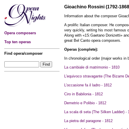
Gioachino Rossini (1792-1868
Information about the composer Gioach
A prolific Italian composer. He compo
very quickly, writing his most famous o
Opera composers
Along with «1S:Gaetano Donizetti» and
great Bel Canto opera composers.
Top ten operas
Operas (complete):
Find opera/composer
In chronological order (major works in b
La cambiale di matrimonio - 1810
L'equivoco stravagante (The Bizarre De
L'occasione fa il ladro - 1812
Ciro in Babilonia - 1812
Demetrio e Polibio - 1812
La scala di seta (The Silken Ladder) -
La pietra del paragone - 1812