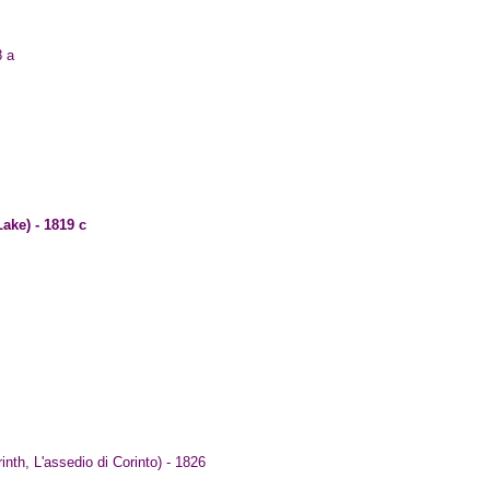
8 a
ake) - 1819 c
nth, L'assedio di Corinto) - 1826