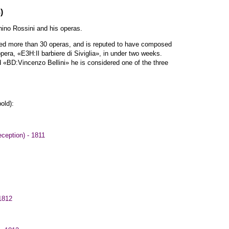
)
ino Rossini and his operas.
sed more than 30 operas, and is reputed to have composed
pera, «E3H:Il barbiere di Siviglia», in under two weeks.
 «BD:Vincenzo Bellini» he is considered one of the three
old):
ception) - 1811
 1812